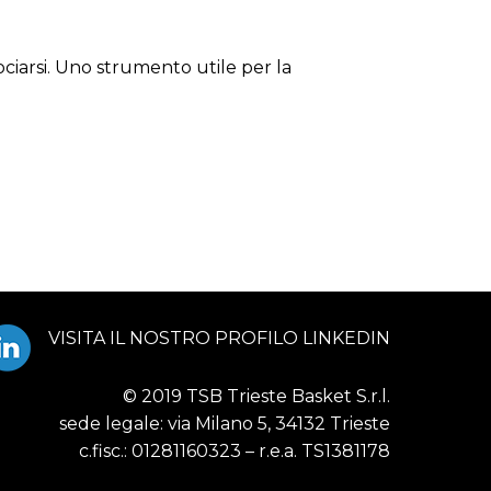
sociarsi. Uno strumento utile per la
V
ISITA IL NOSTRO PROFILO LINKEDIN
© 2019 TSB Trieste Basket S.r.l.
sede legale: via Milano 5, 34132 Trieste
c.fisc.: 01281160323 – r.e.a. TS1381178